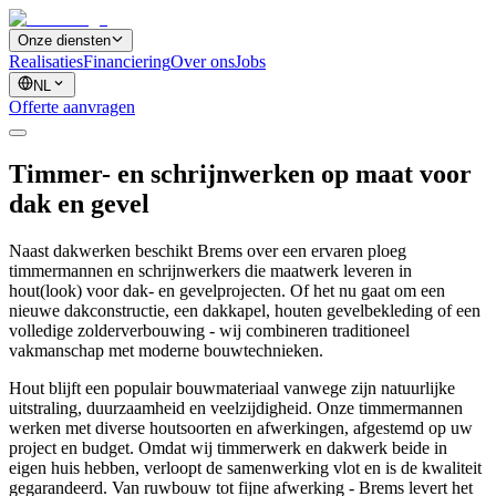
Onze diensten
Realisaties
Financiering
Over ons
Jobs
NL
Offerte aanvragen
Timmer- en schrijnwerken op maat voor
dak en gevel
Naast dakwerken beschikt Brems over een ervaren ploeg
timmermannen en schrijnwerkers die maatwerk leveren in
hout(look) voor dak- en gevelprojecten. Of het nu gaat om een
nieuwe dakconstructie, een dakkapel, houten gevelbekleding of een
volledige zolderverbouwing - wij combineren traditioneel
vakmanschap met moderne bouwtechnieken.
Hout blijft een populair bouwmateriaal vanwege zijn natuurlijke
uitstraling, duurzaamheid en veelzijdigheid. Onze timmermannen
werken met diverse houtsoorten en afwerkingen, afgestemd op uw
project en budget. Omdat wij timmerwerk en dakwerk beide in
eigen huis hebben, verloopt de samenwerking vlot en is de kwaliteit
gegarandeerd. Van ruwbouw tot fijne afwerking - Brems levert het