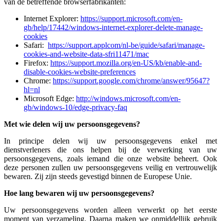
van de betreffende browserfabrikanten:
Internet Explorer:
https://support.microsoft.com/en-
gb/help/17442/windows-internet-explorer-delete-manage-
cookies
Safari:
https://support.applcom/nl-be/guide/safari/manage-
cookies-and-website-data-sfri11471/mac
Firefox:
https://support.mozilla.org/en-US/kb/enable-and-
disable-cookies-website-preferences
Chrome:
https://support.google.com/chrome/answer/95647?
hl=nl
Microsoft Edge:
http://windows.microsoft.com/en-
gb/windows-10/edge-privacy-faq
Met wie delen wij uw persoonsgegevens?
In principe delen wij uw persoonsgegevens enkel met
dienstverleners die ons helpen bij de verwerking van uw
persoonsgegevens, zoals iemand die onze website beheert. Ook
deze personen zullen uw persoonsgegevens veilig en vertrouwelijk
bewaren. Zij zijn steeds gevestigd binnen de Europese Unie.
Hoe lang bewaren wij uw persoonsgegevens?
Uw persoonsgegevens worden alleen verwerkt op het eerste
moment van verzameling. Daarna maken we onmiddellijk gebruik