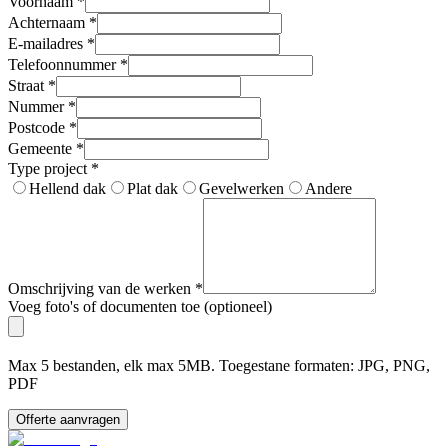
Voornaam
*
Achternaam
*
E-mailadres
*
Telefoonnummer
*
Straat
*
Nummer
*
Postcode
*
Gemeente
*
Type project
*
Hellend dak
Plat dak
Gevelwerken
Andere
Omschrijving van de werken
*
Voeg foto's of documenten toe (optioneel)
Max 5 bestanden, elk max 5MB. Toegestane formaten: JPG, PNG,
PDF
Offerte aanvragen