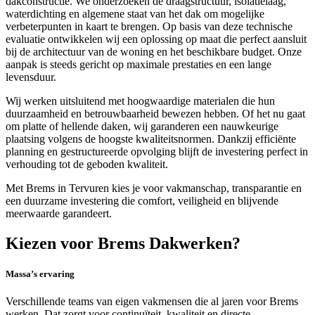
dakconstructie. We onderzoeken de draagstructuur, isolatielaag,
waterdichting en algemene staat van het dak om mogelijke
verbeterpunten in kaart te brengen. Op basis van deze technische
evaluatie ontwikkelen wij een oplossing op maat die perfect aansluit
bij de architectuur van de woning en het beschikbare budget. Onze
aanpak is steeds gericht op maximale prestaties en een lange
levensduur.
Wij werken uitsluitend met hoogwaardige materialen die hun
duurzaamheid en betrouwbaarheid bewezen hebben. Of het nu gaat
om platte of hellende daken, wij garanderen een nauwkeurige
plaatsing volgens de hoogste kwaliteitsnormen. Dankzij efficiënte
planning en gestructureerde opvolging blijft de investering perfect in
verhouding tot de geboden kwaliteit.
Met Brems in Tervuren kies je voor vakmanschap, transparantie en
een duurzame investering die comfort, veiligheid en blijvende
meerwaarde garandeert.
Kiezen voor Brems Dakwerken?
Massa’s ervaring
Verschillende teams van eigen vakmensen die al jaren voor Brems
werken. Dat zorgt voor continuïteit, kwaliteit en directe