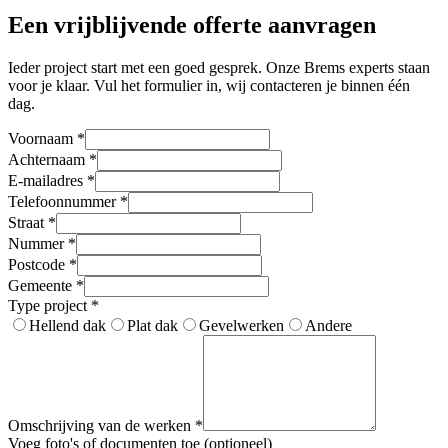
Een vrijblijvende offerte aanvragen
Ieder project start met een goed gesprek. Onze Brems experts staan
voor je klaar. Vul het formulier in, wij contacteren je binnen één
dag.
Voornaam
*
Achternaam
*
E-mailadres
*
Telefoonnummer
*
Straat
*
Nummer
*
Postcode
*
Gemeente
*
Type project
*
Hellend dak
Plat dak
Gevelwerken
Andere
Omschrijving van de werken
*
Voeg foto's of documenten toe (optioneel)