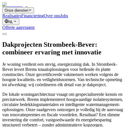
Onze diensten
Realisaties
Financiering
Over ons
Jobs
NL
Offerte aanvragen
Dakprojecten Strombeek-Bever:
combineer ervaring met innovatie
Je woning verdient een stevig, energiezuinig dak. In Strombeek-
Bever levert Brems totaaloplossingen voor hellende én platte
constructies. Onze gecertificeerde vakmensen werken volgens de
hoogste kwaliteits- en veiligheidsnormen. Van technische opmeting
tot afwerking: wij coördineren elk detail van je dakproject.
De lokale woningarchitectuur vraagt om gespecialiseerde kennis en
precisiewerk. Brems implementeert hoogwaardige isolatiesystemen,
circulaire bedekkingsmaterialen en intelligente watermanagement-
oplossingen. Onze raadgevers ontzorgen je volledig bij de aanvraag
van renovatiepremies en fiscale voordelen. Resultaat? Een slimme
investering die comfort, vastgoedwaarde én energiebesparing
structureel verbetert – zonder administratieve kopzorgen.