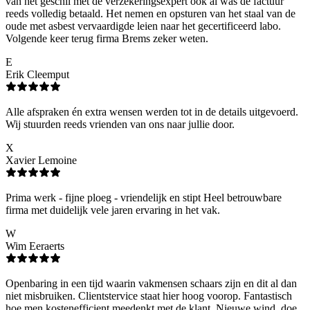
van het geschil met de verzekeringsexpert ook al was de factuur
reeds volledig betaald. Het nemen en opsturen van het staal van de
oude met asbest vervaardigde leien naar het gecertificeerd labo.
Volgende keer terug firma Brems zeker weten.
E
Erik Cleemput
Alle afspraken én extra wensen werden tot in de details uitgevoerd.
Wij stuurden reeds vrienden van ons naar jullie door.
X
Xavier Lemoine
Prima werk - fijne ploeg - vriendelijk en stipt Heel betrouwbare
firma met duidelijk vele jaren ervaring in het vak.
W
Wim Eeraerts
Openbaring in een tijd waarin vakmensen schaars zijn en dit al dan
niet misbruiken. Clientstervice staat hier hoog voorop. Fantastisch
hoe men kostenefficient meedenkt met de klant. Nieuwe wind, doe