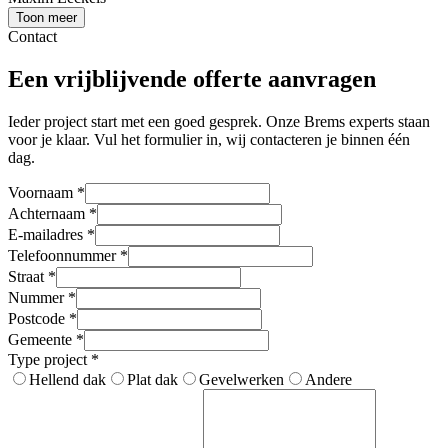
Toon meer
Contact
Een vrijblijvende offerte aanvragen
Ieder project start met een goed gesprek. Onze Brems experts staan
voor je klaar. Vul het formulier in, wij contacteren je binnen één
dag.
Voornaam
*
Achternaam
*
E-mailadres
*
Telefoonnummer
*
Straat
*
Nummer
*
Postcode
*
Gemeente
*
Type project
*
Hellend dak
Plat dak
Gevelwerken
Andere