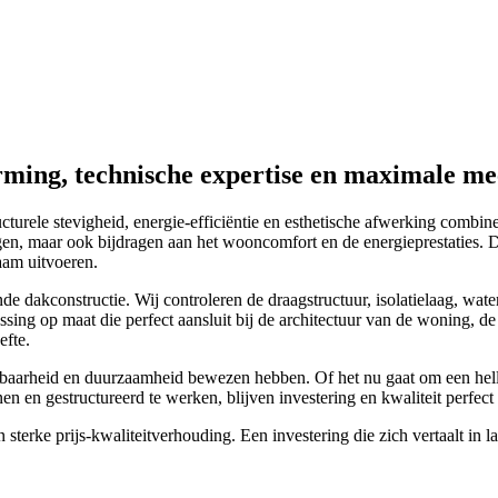
ming, technische expertise en maximale m
turele stevigheid, energie-efficiëntie en esthetische afwerking combin
n, maar ook bijdragen aan het wooncomfort en de energieprestaties. Da
aam uitvoeren.
de dakconstructie. Wij controleren de draagstructuur, isolatielaag, wa
ossing op maat die perfect aansluit bij de architectuur van de woning, 
efte.
baarheid en duurzaamheid bewezen hebben. Of het nu gaat om een hellen
n en gestructureerd te werken, blijven investering en kwaliteit perfect 
terke prijs-kwaliteitverhouding. Een investering die zich vertaalt in l