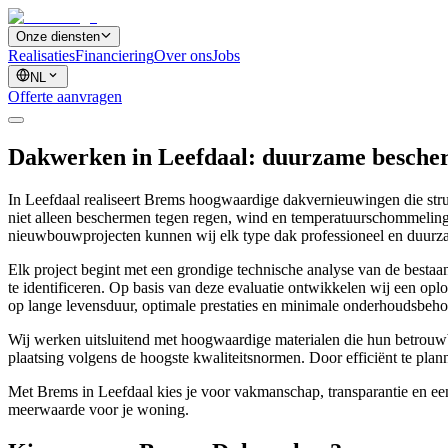
Onze diensten
Realisaties
Financiering
Over ons
Jobs
NL
Offerte aanvragen
Dakwerken in Leefdaal: duurzame bescher
In Leefdaal realiseert Brems hoogwaardige dakvernieuwingen die struc
niet alleen beschermen tegen regen, wind en temperatuurschommelinge
nieuwbouwprojecten kunnen wij elk type dak professioneel en duurz
Elk project begint met een grondige technische analyse van de bestaan
te identificeren. Op basis van deze evaluatie ontwikkelen wij een opl
op lange levensduur, optimale prestaties en minimale onderhoudsbeho
Wij werken uitsluitend met hoogwaardige materialen die hun betrouw
plaatsing volgens de hoogste kwaliteitsnormen. Door efficiënt te planne
Met Brems in Leefdaal kies je voor vakmanschap, transparantie en een s
meerwaarde voor je woning.