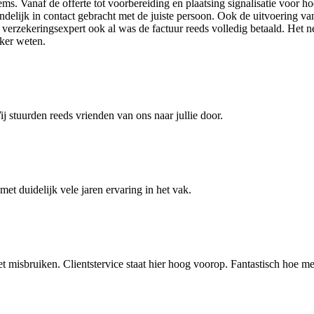
ems. Vanaf de offerte tot voorbereiding en plaatsing signalisatie voor
riendelijk in contact gebracht met de juiste persoon. Ook de uitvoering
e verzekeringsexpert ook al was de factuur reeds volledig betaald. Het 
eker weten.
j stuurden reeds vrienden van ons naar jullie door.
met duidelijk vele jaren ervaring in het vak.
et misbruiken. Clientstervice staat hier hoog voorop. Fantastisch hoe 