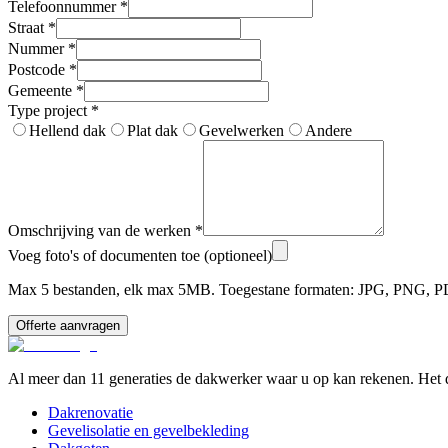
Telefoonnummer
*
Straat
*
Nummer
*
Postcode
*
Gemeente
*
Type project
*
Hellend dak
Plat dak
Gevelwerken
Andere
Omschrijving van de werken
*
Voeg foto's of documenten toe (optioneel)
Max 5 bestanden, elk max 5MB. Toegestane formaten: JPG, PNG, 
Offerte aanvragen
Al meer dan 11 generaties de dakwerker waar u op kan rekenen. Het d
Dakrenovatie
Gevelisolatie en gevelbekleding