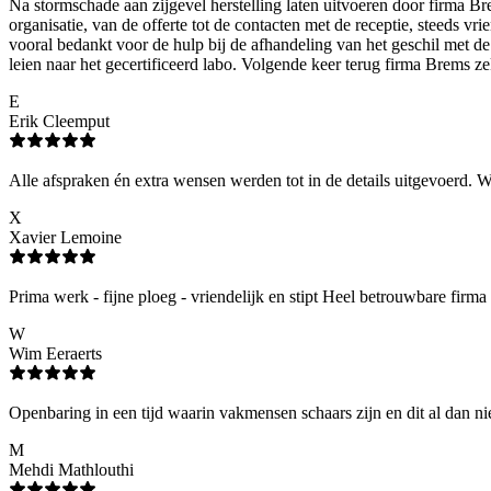
Na stormschade aan zijgevel herstelling laten uitvoeren door firma Br
organisatie, van de offerte tot de contacten met de receptie, steeds v
vooral bedankt voor de hulp bij de afhandeling van het geschil met d
leien naar het gecertificeerd labo. Volgende keer terug firma Brems z
E
Erik Cleemput
Alle afspraken én extra wensen werden tot in de details uitgevoerd. Wi
X
Xavier Lemoine
Prima werk - fijne ploeg - vriendelijk en stipt Heel betrouwbare firma 
W
Wim Eeraerts
Openbaring in een tijd waarin vakmensen schaars zijn en dit al dan ni
M
Mehdi Mathlouthi