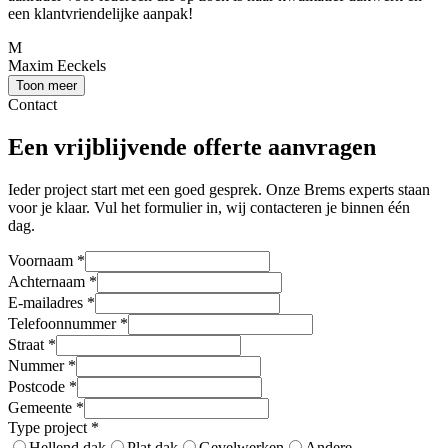
een klantvriendelijke aanpak!
M
Maxim Eeckels
Toon meer
Contact
Een vrijblijvende offerte aanvragen
Ieder project start met een goed gesprek. Onze Brems experts staan
voor je klaar. Vul het formulier in, wij contacteren je binnen één
dag.
Voornaam
*
Achternaam
*
E-mailadres
*
Telefoonnummer
*
Straat
*
Nummer
*
Postcode
*
Gemeente
*
Type project
*
Hellend dak
Plat dak
Gevelwerken
Andere