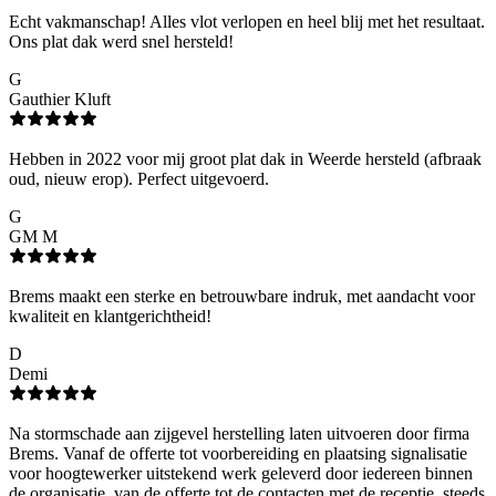
Echt vakmanschap! Alles vlot verlopen en heel blij met het resultaat.
Ons plat dak werd snel hersteld!
G
Gauthier Kluft
Hebben in 2022 voor mij groot plat dak in Weerde hersteld (afbraak
oud, nieuw erop). Perfect uitgevoerd.
G
GM M
Brems maakt een sterke en betrouwbare indruk, met aandacht voor
kwaliteit en klantgerichtheid!
D
Demi
Na stormschade aan zijgevel herstelling laten uitvoeren door firma
Brems. Vanaf de offerte tot voorbereiding en plaatsing signalisatie
voor hoogtewerker uitstekend werk geleverd door iedereen binnen
de organisatie, van de offerte tot de contacten met de receptie, steeds