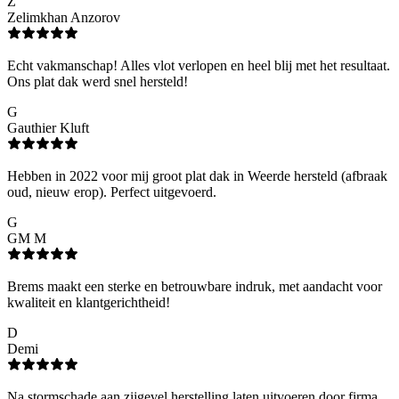
Z
Zelimkhan Anzorov
Echt vakmanschap! Alles vlot verlopen en heel blij met het resultaat.
Ons plat dak werd snel hersteld!
G
Gauthier Kluft
Hebben in 2022 voor mij groot plat dak in Weerde hersteld (afbraak
oud, nieuw erop). Perfect uitgevoerd.
G
GM M
Brems maakt een sterke en betrouwbare indruk, met aandacht voor
kwaliteit en klantgerichtheid!
D
Demi
Na stormschade aan zijgevel herstelling laten uitvoeren door firma