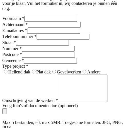
voor je klaar. Vul het formulier in, wij contacteren je binnen één
dag.
Voornaam
*
Achternaam
*
E-mailadres
*
Telefoonnummer
*
Straat
*
Nummer
*
Postcode
*
Gemeente
*
Type project
*
Hellend dak
Plat dak
Gevelwerken
Andere
Omschrijving van de werken
*
Voeg foto's of documenten toe (optioneel)
Max 5 bestanden, elk max 5MB. Toegestane formaten: JPG, PNG,
PDF