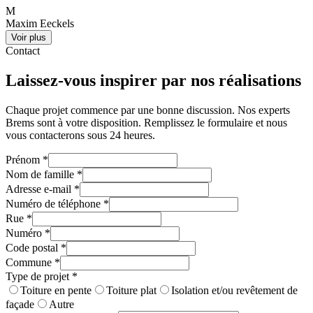
M
Maxim Eeckels
Voir plus
Contact
Laissez-vous inspirer par nos réalisations
Chaque projet commence par une bonne discussion. Nos experts
Brems sont à votre disposition. Remplissez le formulaire et nous
vous contacterons sous 24 heures.
Prénom
*
Nom de famille
*
Adresse e-mail
*
Numéro de téléphone
*
Rue
*
Numéro
*
Code postal
*
Commune
*
Type de projet
*
Toiture en pente
Toiture plat
Isolation et/ou revêtement de
façade
Autre