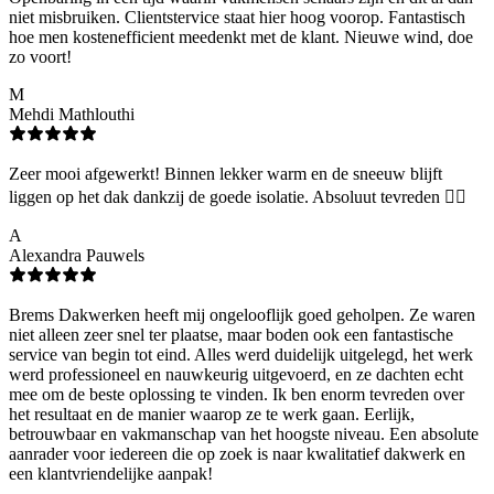
niet misbruiken. Clientstervice staat hier hoog voorop. Fantastisch
hoe men kostenefficient meedenkt met de klant. Nieuwe wind, doe
zo voort!
M
Mehdi Mathlouthi
Zeer mooi afgewerkt! Binnen lekker warm en de sneeuw blijft
liggen op het dak dankzij de goede isolatie. Absoluut tevreden 👌🏻
A
Alexandra Pauwels
Brems Dakwerken heeft mij ongelooflijk goed geholpen. Ze waren
niet alleen zeer snel ter plaatse, maar boden ook een fantastische
service van begin tot eind. Alles werd duidelijk uitgelegd, het werk
werd professioneel en nauwkeurig uitgevoerd, en ze dachten echt
mee om de beste oplossing te vinden. Ik ben enorm tevreden over
het resultaat en de manier waarop ze te werk gaan. Eerlijk,
betrouwbaar en vakmanschap van het hoogste niveau. Een absolute
aanrader voor iedereen die op zoek is naar kwalitatief dakwerk en
een klantvriendelijke aanpak!