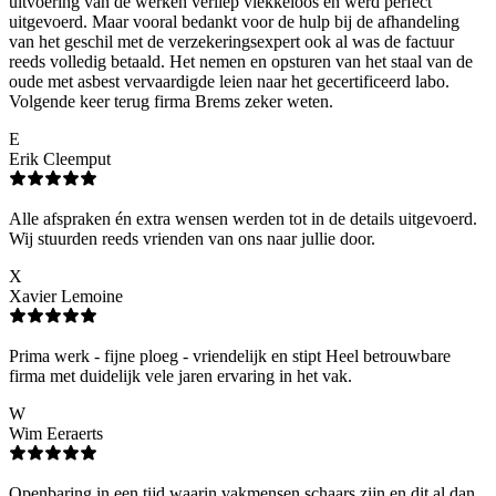
uitvoering van de werken verliep vlekkeloos en werd perfect
uitgevoerd. Maar vooral bedankt voor de hulp bij de afhandeling
van het geschil met de verzekeringsexpert ook al was de factuur
reeds volledig betaald. Het nemen en opsturen van het staal van de
oude met asbest vervaardigde leien naar het gecertificeerd labo.
Volgende keer terug firma Brems zeker weten.
E
Erik Cleemput
Alle afspraken én extra wensen werden tot in de details uitgevoerd.
Wij stuurden reeds vrienden van ons naar jullie door.
X
Xavier Lemoine
Prima werk - fijne ploeg - vriendelijk en stipt Heel betrouwbare
firma met duidelijk vele jaren ervaring in het vak.
W
Wim Eeraerts
Openbaring in een tijd waarin vakmensen schaars zijn en dit al dan