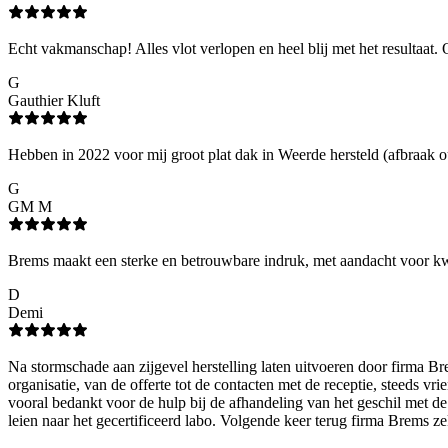
Echt vakmanschap! Alles vlot verlopen en heel blij met het resultaat. 
G
Gauthier Kluft
Hebben in 2022 voor mij groot plat dak in Weerde hersteld (afbraak o
G
GM M
Brems maakt een sterke en betrouwbare indruk, met aandacht voor kwal
D
Demi
Na stormschade aan zijgevel herstelling laten uitvoeren door firma Br
organisatie, van de offerte tot de contacten met de receptie, steeds v
vooral bedankt voor de hulp bij de afhandeling van het geschil met d
leien naar het gecertificeerd labo. Volgende keer terug firma Brems z