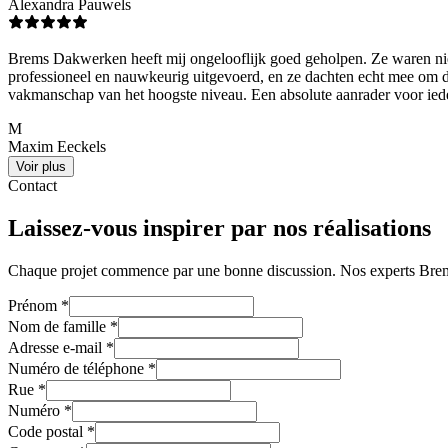
Alexandra Pauwels
Brems Dakwerken heeft mij ongelooflijk goed geholpen. Ze waren niet a
professioneel en nauwkeurig uitgevoerd, en ze dachten echt mee om de
vakmanschap van het hoogste niveau. Een absolute aanrader voor ieder
M
Maxim Eeckels
Voir plus
Contact
Laissez-vous inspirer par nos réalisations
Chaque projet commence par une bonne discussion. Nos experts Brems 
Prénom
*
Nom de famille
*
Adresse e-mail
*
Numéro de téléphone
*
Rue
*
Numéro
*
Code postal
*