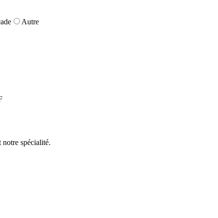
çade
Autre
F
 notre spécialité.