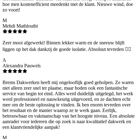
hoe men kostenefficient meedenkt met de klant. Nieuwe wind, doe
zo voort!
M
Mehdi Mathlouthi
Zeer mooi afgewerkt! Binnen lekker warm en de sneeuw blijft
liggen op het dak dankzij de goede isolatie. Absoluut tevreden 👌🏻
A
Alexandra Pauwels
Brems Dakwerken heeft mij ongelooflijk goed geholpen. Ze waren
niet alleen zeer snel ter plaatse, maar boden ook een fantastische
service van begin tot eind. Alles werd duidelijk uitgelegd, het werk
werd professioneel en nauwkeurig uitgevoerd, en ze dachten echt
mee om de beste oplossing te vinden. Ik ben enorm tevreden over
het resultaat en de manier waarop ze te werk gaan. Eerlijk,
betrouwbaar en vakmanschap van het hoogste niveau. Een absolute
aanrader voor iedereen die op zoek is naar kwalitatief dakwerk en
een klantvriendelijke aanpak!
M