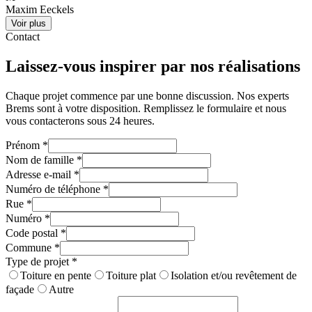
Maxim Eeckels
Voir plus
Contact
Laissez-vous inspirer par nos réalisations
Chaque projet commence par une bonne discussion. Nos experts
Brems sont à votre disposition. Remplissez le formulaire et nous
vous contacterons sous 24 heures.
Prénom
*
Nom de famille
*
Adresse e-mail
*
Numéro de téléphone
*
Rue
*
Numéro
*
Code postal
*
Commune
*
Type de projet
*
Toiture en pente
Toiture plat
Isolation et/ou revêtement de
façade
Autre