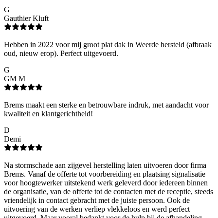
G
Gauthier Kluft
Hebben in 2022 voor mij groot plat dak in Weerde hersteld (afbraak
oud, nieuw erop). Perfect uitgevoerd.
G
GM M
Brems maakt een sterke en betrouwbare indruk, met aandacht voor
kwaliteit en klantgerichtheid!
D
Demi
Na stormschade aan zijgevel herstelling laten uitvoeren door firma
Brems. Vanaf de offerte tot voorbereiding en plaatsing signalisatie
voor hoogtewerker uitstekend werk geleverd door iedereen binnen
de organisatie, van de offerte tot de contacten met de receptie, steeds
vriendelijk in contact gebracht met de juiste persoon. Ook de
uitvoering van de werken verliep vlekkeloos en werd perfect
uitgevoerd. Maar vooral bedankt voor de hulp bij de afhandeling