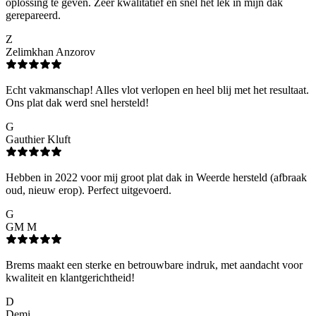
oplossing te geven. Zeer kwalitatief en snel het lek in mijn dak
gerepareerd.
Z
Zelimkhan Anzorov
Echt vakmanschap! Alles vlot verlopen en heel blij met het resultaat.
Ons plat dak werd snel hersteld!
G
Gauthier Kluft
Hebben in 2022 voor mij groot plat dak in Weerde hersteld (afbraak
oud, nieuw erop). Perfect uitgevoerd.
G
GM M
Brems maakt een sterke en betrouwbare indruk, met aandacht voor
kwaliteit en klantgerichtheid!
D
Demi