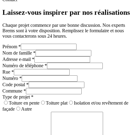
Laissez-vous inspirer par nos réalisations
Chaque projet commence par une bonne discussion. Nos experts
Brems sont à votre disposition. Remplissez le formulaire et nous
vous contacterons sous 24 heures.
Prénom
*
Nom de famille
*
Adresse e-mail
*
Numéro de téléphone
*
Rue
*
Numéro
*
Code postal
*
Commune
*
Type de projet
*
Toiture en pente
Toiture plat
Isolation et/ou revêtement de
façade
Autre