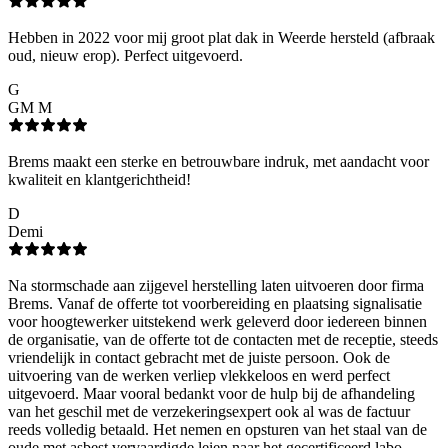
Hebben in 2022 voor mij groot plat dak in Weerde hersteld (afbraak
oud, nieuw erop). Perfect uitgevoerd.
G
GM M
Brems maakt een sterke en betrouwbare indruk, met aandacht voor
kwaliteit en klantgerichtheid!
D
Demi
Na stormschade aan zijgevel herstelling laten uitvoeren door firma
Brems. Vanaf de offerte tot voorbereiding en plaatsing signalisatie
voor hoogtewerker uitstekend werk geleverd door iedereen binnen
de organisatie, van de offerte tot de contacten met de receptie, steeds
vriendelijk in contact gebracht met de juiste persoon. Ook de
uitvoering van de werken verliep vlekkeloos en werd perfect
uitgevoerd. Maar vooral bedankt voor de hulp bij de afhandeling
van het geschil met de verzekeringsexpert ook al was de factuur
reeds volledig betaald. Het nemen en opsturen van het staal van de
oude met asbest vervaardigde leien naar het gecertificeerd labo.