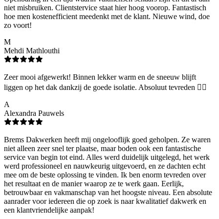
niet misbruiken. Clientstervice staat hier hoog voorop. Fantastisch
hoe men kostenefficient meedenkt met de klant. Nieuwe wind, doe
zo voort!
M
Mehdi Mathlouthi
Zeer mooi afgewerkt! Binnen lekker warm en de sneeuw blijft
liggen op het dak dankzij de goede isolatie. Absoluut tevreden 👌🏻
A
Alexandra Pauwels
Brems Dakwerken heeft mij ongelooflijk goed geholpen. Ze waren
niet alleen zeer snel ter plaatse, maar boden ook een fantastische
service van begin tot eind. Alles werd duidelijk uitgelegd, het werk
werd professioneel en nauwkeurig uitgevoerd, en ze dachten echt
mee om de beste oplossing te vinden. Ik ben enorm tevreden over
het resultaat en de manier waarop ze te werk gaan. Eerlijk,
betrouwbaar en vakmanschap van het hoogste niveau. Een absolute
aanrader voor iedereen die op zoek is naar kwalitatief dakwerk en
een klantvriendelijke aanpak!