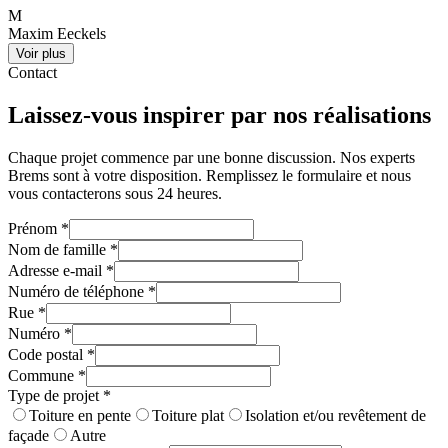
M
Maxim Eeckels
Voir plus
Contact
Laissez-vous inspirer par nos réalisations
Chaque projet commence par une bonne discussion. Nos experts
Brems sont à votre disposition. Remplissez le formulaire et nous
vous contacterons sous 24 heures.
Prénom
*
Nom de famille
*
Adresse e-mail
*
Numéro de téléphone
*
Rue
*
Numéro
*
Code postal
*
Commune
*
Type de projet
*
Toiture en pente
Toiture plat
Isolation et/ou revêtement de
façade
Autre