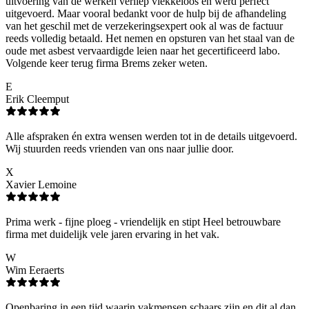
uitvoering van de werken verliep vlekkeloos en werd perfect
uitgevoerd. Maar vooral bedankt voor de hulp bij de afhandeling
van het geschil met de verzekeringsexpert ook al was de factuur
reeds volledig betaald. Het nemen en opsturen van het staal van de
oude met asbest vervaardigde leien naar het gecertificeerd labo.
Volgende keer terug firma Brems zeker weten.
E
Erik Cleemput
Alle afspraken én extra wensen werden tot in de details uitgevoerd.
Wij stuurden reeds vrienden van ons naar jullie door.
X
Xavier Lemoine
Prima werk - fijne ploeg - vriendelijk en stipt Heel betrouwbare
firma met duidelijk vele jaren ervaring in het vak.
W
Wim Eeraerts
Openbaring in een tijd waarin vakmensen schaars zijn en dit al dan