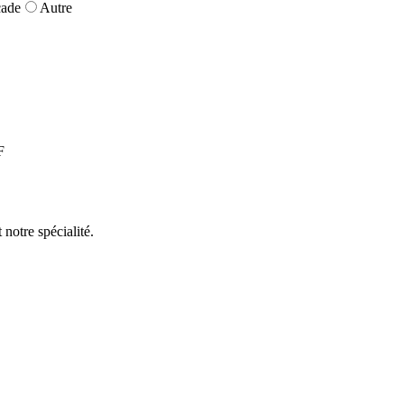
çade
Autre
F
 notre spécialité.