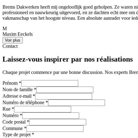
Brems Dakwerken heeft mij ongelooflijk goed geholpen. Ze waren niet a
professioneel en nauwkeurig uitgevoerd, en ze dachten echt mee om de
vakmanschap van het hoogste niveau. Een absolute aanrader voor ieder
M
Maxim Eeckels
Voir plus
Contact
Laissez-vous inspirer par nos réalisations
Chaque projet commence par une bonne discussion. Nos experts Brems 
Prénom
*
Nom de famille
*
Adresse e-mail
*
Numéro de téléphone
*
Rue
*
Numéro
*
Code postal
*
Commune
*
Type de projet
*