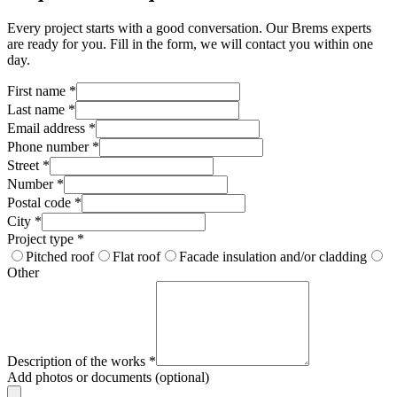
Every project starts with a good conversation. Our Brems experts
are ready for you. Fill in the form, we will contact you within one
day.
First name
*
Last name
*
Email address
*
Phone number
*
Street
*
Number
*
Postal code
*
City
*
Project type
*
Pitched roof
Flat roof
Facade insulation and/or cladding
Other
Description of the works
*
Add photos or documents (optional)