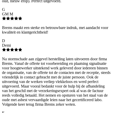
oud, nieuw erop). Perfect uitgevoerd.
G
GM M
Brems maakt een sterke en betrouwbare indruk, met aandacht voor
kwaliteit en klantgerichtheid!
D
Demi
Na stormschade aan zijgevel herstelling laten uitvoeren door firma
Brems. Vanaf de offerte tot voorbereiding en plaatsing signalisatie
voor hoogtewerker uitstekend werk geleverd door iedereen binnen
de organisatie, van de offerte tot de contacten met de receptie, steeds
vriendelijk in contact gebracht met de juiste persoon. Ook de
uitvoering van de werken verliep vlekkeloos en werd perfect
uitgevoerd. Maar vooral bedankt voor de hulp bij de afhandeling
van het geschil met de verzekeringsexpert ook al was de factuur
reeds volledig betaald. Het nemen en opsturen van het staal van de
oude met asbest vervaardigde leien naar het gecertificeerd labo.
Volgende keer terug firma Brems zeker weten.
E