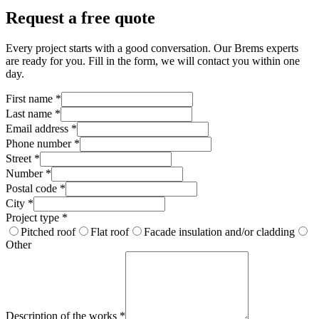
Request a free quote
Every project starts with a good conversation. Our Brems experts
are ready for you. Fill in the form, we will contact you within one
day.
First name
*
Last name
*
Email address
*
Phone number
*
Street
*
Number
*
Postal code
*
City
*
Project type
*
Pitched roof
Flat roof
Facade insulation and/or cladding
Other
Description of the works
*