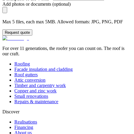
Add photos or documents (optional)
Max 5 files, each max 5MB. Allowed formats: JPG, PNG, PDF
Request quote
For over 11 generations, the roofer you can count on. The roof is
our craft.
Roofing
Facade insulation and cladding
Roof gutters
Attic conversion
Timber and carpentry work
Copper and zinc work
Small renovations
Repairs & maintenance
Discover
Realisations
Financing
About us