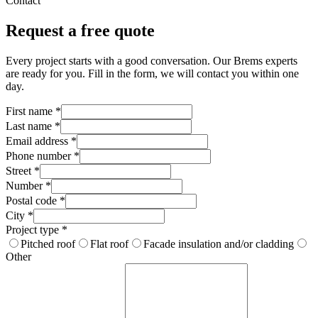
Contact
Request a free quote
Every project starts with a good conversation. Our Brems experts
are ready for you. Fill in the form, we will contact you within one
day.
First name
*
Last name
*
Email address
*
Phone number
*
Street
*
Number
*
Postal code
*
City
*
Project type
*
Pitched roof
Flat roof
Facade insulation and/or cladding
Other