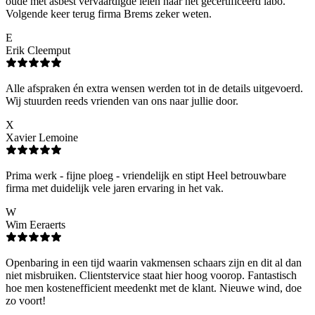
oude met asbest vervaardigde leien naar het gecertificeerd labo.
Volgende keer terug firma Brems zeker weten.
E
Erik Cleemput
Alle afspraken én extra wensen werden tot in de details uitgevoerd.
Wij stuurden reeds vrienden van ons naar jullie door.
X
Xavier Lemoine
Prima werk - fijne ploeg - vriendelijk en stipt Heel betrouwbare
firma met duidelijk vele jaren ervaring in het vak.
W
Wim Eeraerts
Openbaring in een tijd waarin vakmensen schaars zijn en dit al dan
niet misbruiken. Clientstervice staat hier hoog voorop. Fantastisch
hoe men kostenefficient meedenkt met de klant. Nieuwe wind, doe
zo voort!