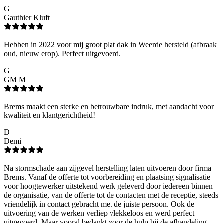
G
Gauthier Kluft
Hebben in 2022 voor mij groot plat dak in Weerde hersteld (afbraak
oud, nieuw erop). Perfect uitgevoerd.
G
GM M
Brems maakt een sterke en betrouwbare indruk, met aandacht voor
kwaliteit en klantgerichtheid!
D
Demi
Na stormschade aan zijgevel herstelling laten uitvoeren door firma
Brems. Vanaf de offerte tot voorbereiding en plaatsing signalisatie
voor hoogtewerker uitstekend werk geleverd door iedereen binnen
de organisatie, van de offerte tot de contacten met de receptie, steeds
vriendelijk in contact gebracht met de juiste persoon. Ook de
uitvoering van de werken verliep vlekkeloos en werd perfect
uitgevoerd. Maar vooral bedankt voor de hulp bij de afhandeling