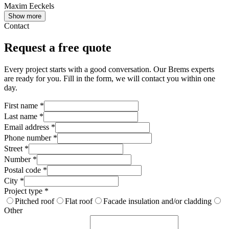
Maxim Eeckels
Show more
Contact
Request a free quote
Every project starts with a good conversation. Our Brems experts
are ready for you. Fill in the form, we will contact you within one
day.
First name
*
Last name
*
Email address
*
Phone number
*
Street
*
Number
*
Postal code
*
City
*
Project type
*
Pitched roof
Flat roof
Facade insulation and/or cladding
Other