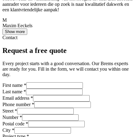
aanrader voor iedereen die op zoek is naar kwalitatief dakwerk en
een klantvriendelijke aanpak!
M
Maxim Eeckels
Show more
Contact
Request a free quote
Every project starts with a good conversation. Our Brems experts
are ready for you. Fill in the form, we will contact you within one
day.
First name
*
Last name
*
Email address
*
Phone number
*
Street
*
Number
*
Postal code
*
City
*
Project type
*