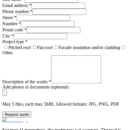
Email address
*
Phone number
*
Street
*
Number
*
Postal code
*
City
*
Project type
*
Pitched roof
Flat roof
Facade insulation and/or cladding
Other
Description of the works
*
Add photos or documents (optional)
Max 5 files, each max 5MB. Allowed formats: JPG, PNG, PDF
Request quote
For over 11 generations, the roofer you can count on. The roof is