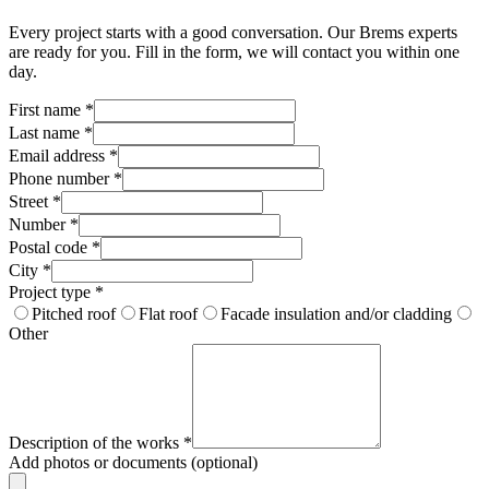
Every project starts with a good conversation. Our Brems experts
are ready for you. Fill in the form, we will contact you within one
day.
First name
*
Last name
*
Email address
*
Phone number
*
Street
*
Number
*
Postal code
*
City
*
Project type
*
Pitched roof
Flat roof
Facade insulation and/or cladding
Other
Description of the works
*
Add photos or documents (optional)