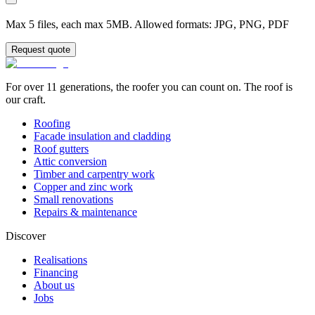
Max 5 files, each max 5MB. Allowed formats: JPG, PNG, PDF
Request quote
For over 11 generations, the roofer you can count on. The roof is
our craft.
Roofing
Facade insulation and cladding
Roof gutters
Attic conversion
Timber and carpentry work
Copper and zinc work
Small renovations
Repairs & maintenance
Discover
Realisations
Financing
About us
Jobs