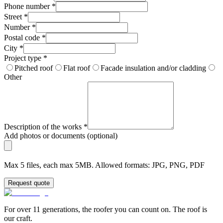
Phone number
*
Street
*
Number
*
Postal code
*
City
*
Project type
*
Pitched roof
Flat roof
Facade insulation and/or cladding
Other
Description of the works
*
Add photos or documents (optional)
Max 5 files, each max 5MB. Allowed formats: JPG, PNG, PDF
Request quote
For over 11 generations, the roofer you can count on. The roof is
our craft.